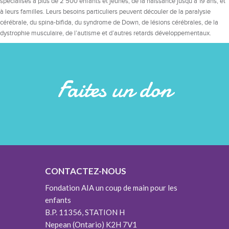
spécialisés à plus de 2 500 enfants et jeunes, de la naissance jusqu’à 19 ans, et
à leurs familles. Leurs besoins particuliers peuvent découler de la paralysie
cérébrale, du spina-bifida, du syndrome de Down, de lésions cérébrales, de la
dystrophie musculaire, de l’autisme et d’autres retards développementaux.
Faites un don
CONTACTEZ-NOUS
Fondation AIA un coup de main pour les
enfants
B.P. 11356, STATION H
Nepean (Ontario) K2H 7V1