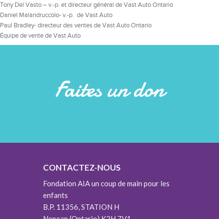
Tony Del Vasto – v.-p. et directeur général de Vast Auto Ontario
Daniel Malandruccolo- v.-p. de Vast Auto
Paul Bradley- directeur des ventes de Vast Auto Ontario
Équipe de vente de Vast Auto
Faites un don
CONTACTEZ-NOUS
Fondation AIA un coup de main pour les
enfants
B.P. 11356, STATION H
Nepean (Ontario) K2H 7V1